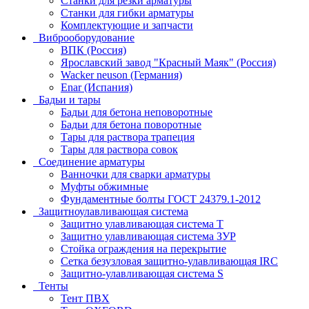
Станки для резки арматуры
Станки для гибки арматуры
Комплектующие и запчасти
Виброоборудование
ВПК (Россия)
Ярославский завод "Красный Маяк" (Россия)
Wacker neuson (Германия)
Enar (Испания)
Бадьи и тары
Бадьи для бетона неповоротные
Бадьи для бетона поворотные
Тары для раствора трапеция
Тары для раствора совок
Соединение арматуры
Ванночки для сварки арматуры
Муфты обжимные
Фундаментные болты ГОСТ 24379.1-2012
Защитноулавливающая система
Защитно улавливающая система T
Защитно улавливающая система ЗУР
Стойка ограждения на перекрытие
Сетка безузловая защитно-улавливающая IRC
Защитно-улавливающая система S
Тенты
Тент ПВХ