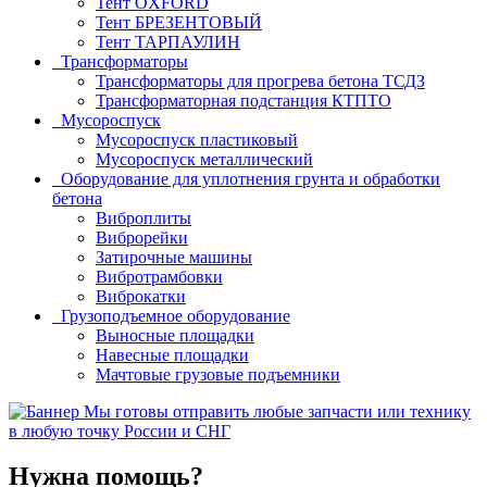
Тент OXFORD
Тент БРЕЗЕНТОВЫЙ
Тент ТАРПАУЛИН
Трансформаторы
Трансформаторы для прогрева бетона ТСДЗ
Трансформаторная подстанция КТПТО
Мусороспуск
Мусороспуск пластиковый
Мусороспуск металлический
Оборудование для уплотнения грунта и обработки
бетона
Виброплиты
Виброрейки
Затирочные машины
Вибротрамбовки
Виброкатки
Грузоподъемное оборудование
Выносные площадки
Навесные площадки
Мачтовые грузовые подъемники
Мы готовы отправить любые запчасти или технику
в любую точку России и СНГ
Нужна помощь?